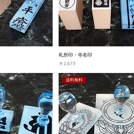
札所印・寺名印
価格
￥2,673
送料無料