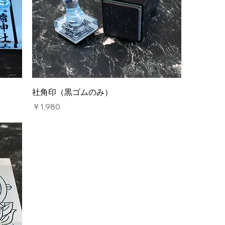
社角印（黒ゴムのみ）
価格
￥1,980