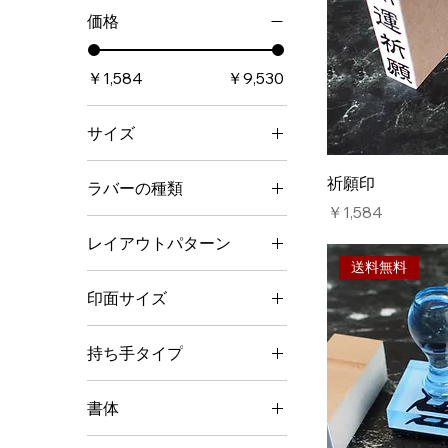
価格
￥1,584
￥9,530
サイズ
中
祈願印
ラバーの種類
大
価格
￥1,584
赤ゴム（一般用途向
小
レイアウトパターン
け）
特大
送料無料
黒ゴム（耐油性ラバ
ひょうたん型
ー）
印面サイズ
丸型①
20mm角
丸型②
持ち手タイプ
25mm角
丸型③
アクリルにぎり
30mm角
法輪型①
書体
アクリルにぎり＋220円
40mm角
法輪型②
古印体