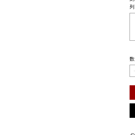
列
最
大
150
文
字
ま
で
入
力
で
き
数
ま
す