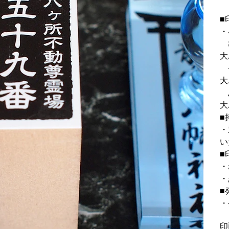
■
・
ひ
大
長
大
鳥
大
■
・
い
■
・
・
■
・
印