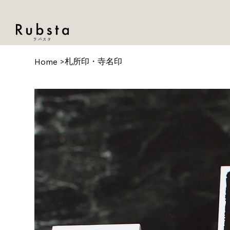
札所印・寺名印
Home
>