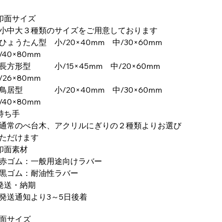
印面サイズ
小中大３種類のサイズをご用意しております
ょうたん型 小/20×40mm 中/30×60mm
/40×80mm
方形型 小/15×45mm 中/20×60mm
/26×80mm
居型 小/20×40mm 中/30×60mm
/40×80mm
持ち手
通常のべ台木、アクリルにぎりの２種類よりお選び
ただけます
印面素材
赤ゴム：一般用途向けラバー
黒ゴム：耐油性ラバー
発送・納期
発送通知より3～5日後着
面サイズ