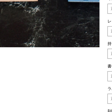
レ
持
書
ラ
刻