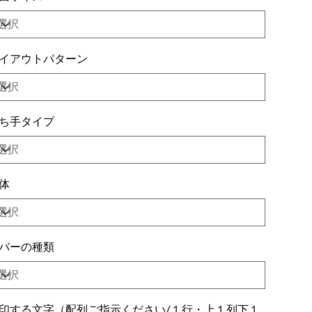
イアウトパターン
ち手タイプ
体
バーの種類
印する文字（配列ご指示ください/１行・上１列下１