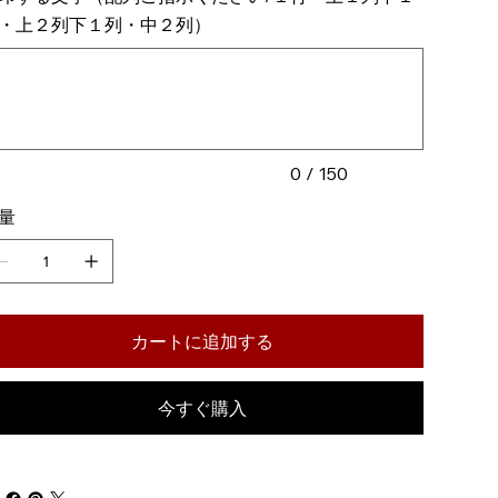
・上２列下１列・中２列）
0 / 150
量
。
カートに追加する
今すぐ購入