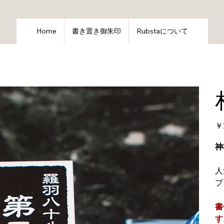
Home
書き置き御朱印
Rubstaについて
価
￥
格
神
人
プ
書
す